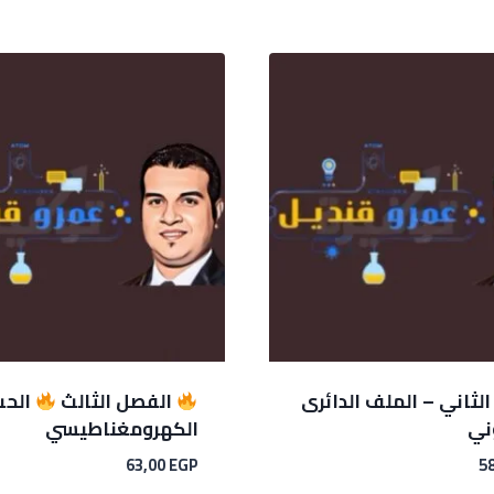
لثاني – الملف الدائرى
الفصل الثالث
الحث
ني
الكهرومغناطيسي
63,00
EGP
5