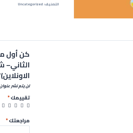
التصنيف:
Uncategorized
كن أول م
الثاني– ش
الاونلاين)”
لن يتم نشر عنوان 
تقييمك
*
مراجعتك
*